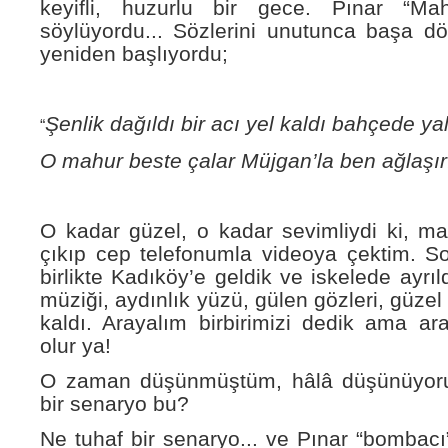
keyifli, huzurlu bir gece. Pınar “Ma
söylüyordu... Sözlerini unutunca başa d
yeniden başlıyordu;
Şenlik dağıldı bir acı yel kaldı bahçede ya
“
O mahur beste çalar Müjgan’la ben ağlaşırı
O kadar güzel, o kadar sevimliydi ki, ma
çıkıp cep telefonumla videoya çektim. S
birlikte Kadıköy’e geldik ve iskelede ayrı
müziği, aydınlık yüzü, gülen gözleri, güzel
kaldı. Arayalım birbirimizi dedik ama ar
olur ya!
O zaman düşünmüştüm, hâlâ düşünüyoru
bir senaryo bu?
Ne tuhaf bir senaryo... ve Pınar “bombacı”