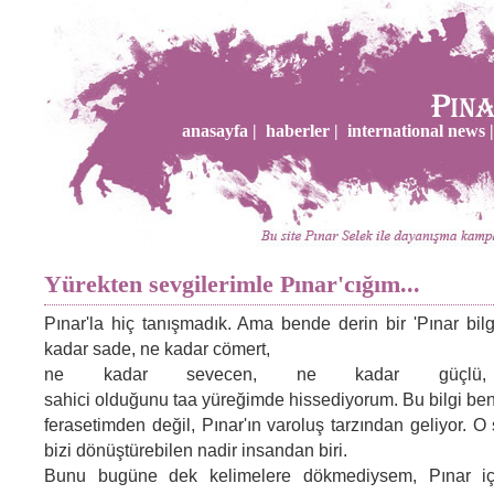
anasayfa |
haberler |
international news |
Yürekten sevgilerimle Pınar'cığım...
Pınar'la hiç tanışmadık. Ama bende derin bir 'Pınar bilg
kadar sade, ne kadar cömert,
ne kadar sevecen, ne kadar güçlü
sahici olduğunu taa yüreğimde hissediyorum. Bu bilgi be
ferasetimden değil, Pınar'ın varoluş tarzından geliyor. 
bizi dönüştürebilen nadir insandan biri.
Bunu bugüne dek kelimelere dökmediysem, Pınar için