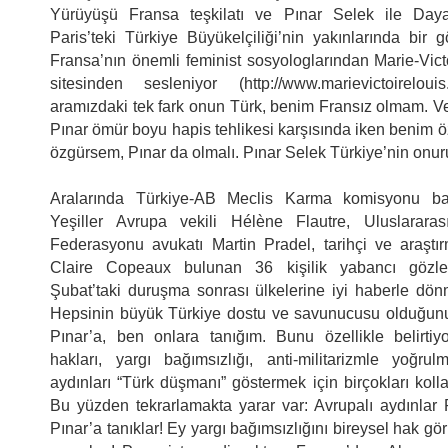
Yürüyüşü Fransa teşkilatı ve Pınar Selek ile Day
Paris’teki Türkiye Büyükelçiliği’nin yakınlarında bir g
Fransa’nın önemli feminist sosyologlarından Marie-Vict
sitesinden sesleniyor (http://www.marievictoirelouis.
aramızdaki tek fark onun Türk, benim Fransız olmam. V
Pınar ömür boyu hapis tehlikesi karşısında iken benim
özgürsem, Pınar da olmalı. Pınar Selek Türkiye’nin onuru
Aralarında Türkiye-AB Meclis Karma komisyonu ba
Yeşiller Avrupa vekili Hélène Flautre, Uluslararas
Federasyonu avukatı Martin Pradel, tarihçi ve araştı
Claire Copeaux bulunan 36 kişilik yabancı gözl
Şubat’taki duruşma sonrası ülkelerine iyi haberle dönm
Hepsinin büyük Türkiye dostu ve savunucusu olduğunu 
Pınar’a, ben onlara tanığım. Bunu özellikle belirtiy
hakları, yargı bağımsızlığı, anti-militarizmle yoğr
aydınları “Türk düşmanı” göstermek için birçokları kollar
Bu yüzden tekrarlamakta yarar var: Avrupalı aydınlar Pı
Pınar’a tanıklar! Ey yargı bağımsızlığını bireysel hak g