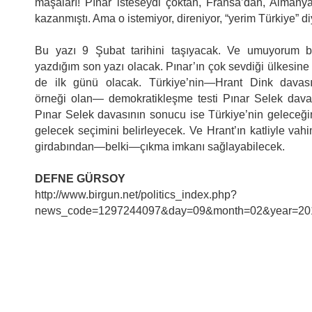
maşaları! Pınar isteseydi çoktan, Fransa’dan, Almanya
kazanmıştı. Ama o istemiyor, direniyor, “yerim Türkiye” di
Bu yazı 9 Şubat tarihini taşıyacak. Ve umuyorum bu
yazdığım son yazı olacak. Pınar’ın çok sevdiği ülkesin
de ilk günü olacak. Türkiye’nin—Hrant Dink davasın
örneği olan— demokratikleşme testi Pınar Selek dav
Pınar Selek davasının sonucu ise Türkiye’nin geleceği
gelecek seçimini belirleyecek. Ve Hrant’ın katliyle vahi
girdabından—belki—çıkma imkanı sağlayabilecek.
DEFNE GÜRSOY
http://www.birgun.net/politics_index.php?
news_code=1297244097&day=09&month=02&year=20