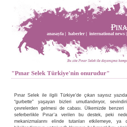
anasayfa |
haberler |
international news |
"Pınar Selek Türkiye'nin onurudur"
Pınar Selek ile ilgili Türkiye’de çıkan sayısız yazıd
“gurbette” yaşayan bizleri umutlandırıyor, sevindir
çevrelerden gelmesi de cabası. Ülkemizde benzeri 
seferberlikle Pınar’a verilen bu destek, peki ne
mekanizmalarını elinde tutanları etkilemeye, y