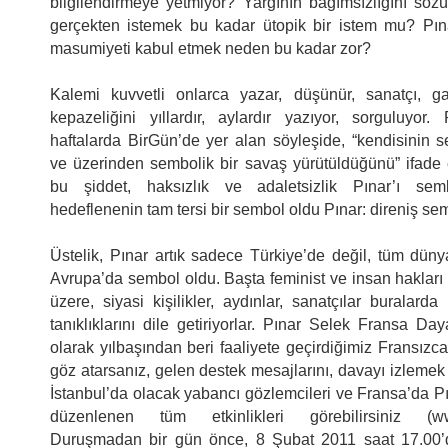
bilgilendirmeye yetmiyor? Yargının bağımsızlığını söz
gerçekten istemek bu kadar ütopik bir istem mu? Pına
masumiyeti kabul etmek neden bu kadar zor?
Kalemi kuvvetli onlarca yazar, düşünür, sanatçı, g
kepazeliğini yıllardır, aylardır yazıyor, sorguluyor.
haftalarda BirGün’de yer alan söyleşide, “kendisinin s
ve üzerinden sembolik bir savaş yürütüldüğünü” ifade 
bu şiddet, haksızlık ve adaletsizlik Pınar’ı semb
hedeflenenin tam tersi bir sembol oldu Pınar: direniş se
Üstelik, Pınar artık sadece Türkiye’de değil, tüm düny
Avrupa’da sembol oldu. Başta feminist ve insan hakları
üzere, siyasi kişilikler, aydınlar, sanatçılar buralard
tanıklıklarını dile getiriyorlar. Pınar Selek Fransa D
olarak yılbaşından beri faaliyete geçirdiğimiz Fransızca
göz atarsanız, gelen destek mesajlarını, davayı izlemek
İstanbul’da olacak yabancı gözlemcileri ve Fransa’da Pı
düzenlenen tüm etkinlikleri görebilirsiniz (www.
Duruşmadan bir gün önce, 8 Şubat 2011 saat 17.00