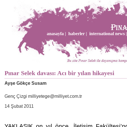
anasayfa |
haberler |
international news |
Pınar Selek davası: Acı bir yılan hikayesi
Ayşe Gökçe Susam
Genç Çizgi
milliyetege@milliyet.com.tr
14 Şubat 2011
YAKLAŞIK on yıl önce, İletişim Fakültesi’