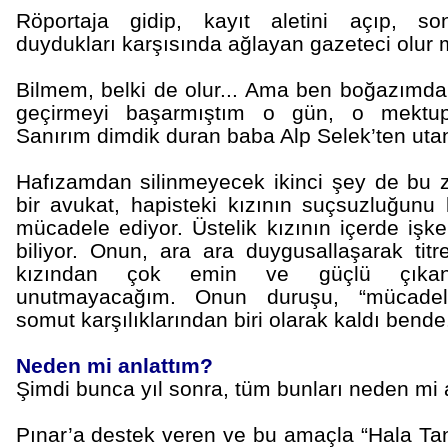
Röportaja gidip, kayıt aletini açıp, son
duydukları karşısında ağlayan gazeteci olur
Bilmem, belki de olur... Ama ben boğazımd
geçirmeyi başarmıştım o gün, o mektupl
Sanırım dimdik duran baba Alp Selek’ten ut
Hafızamdan silinmeyecek ikinci şey de bu z
bir avukat, hapisteki kızının suçsuzluğunu 
mücadele ediyor. Üstelik kızının içerde
işk
biliyor. Onun, ara ara duygusallaşarak ti
kızından çok emin ve güçlü çıkan
unutmayacağım. Onun duruşu, “mücadele
somut karşılıklarından biri olarak kaldı bende
Neden mi anlattım?
Şimdi bunca yıl sonra, tüm bunları neden mi a
Pınar’a destek veren ve bu amaçla “Hala Tan