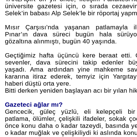
üniversite gazetesi için, o sırada cezaev
Selek’in babası Alp Selek’le bir röportaj yapm
Mısır
Çarşısı’nda yaşanan patlamayla ilg
Pınar’ın dava süreci bugün hala sürüyo
gözaltına alınmıştı, bugün 40 yaşında.
Geçtiğimiz hafta üçüncü kere beraat etti. 
sevenler, dava sürecini takip edenler bü
yaşadı. Ama ardından yine mahkeme savc
kararına itiraz ederek, temyiz için
Yargıtay
haberi düştü orta yere.
Bitti derken yeniden başlayan acı bir yılan hi
Gazeteci ağlar mı?
Gencecik, güleç yüzlü, eli kelepçeli bir
patlama, ölümler, çelişkili ifadeler,
sokak çoc
önce konu daha o kadar tazeydi, basında ye
o kadar muğlak ve çelişkiliydi ki aslında ko