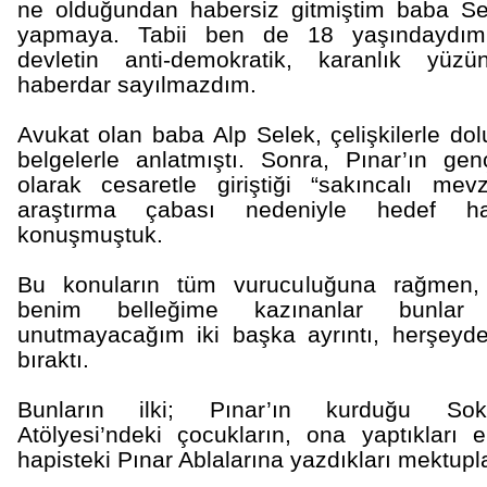
ne olduğundan habersiz gitmiştim baba Sel
yapmaya. Tabii ben de 18 yaşındaydım 
devletin anti-demokratik, karanlık yü
haberdar sayılmazdım.
Avukat olan baba Alp Selek, çelişkilerle dol
belgelerle anlatmıştı. Sonra, Pınar’ın ge
olarak cesaretle giriştiği “sakıncalı mev
araştırma çabası nedeniyle hedef hal
konuşmuştuk.
Bu konuların tüm vuruculuğuna rağmen, 
benim belleğime kazınanlar bunlar
unutmayacağım iki başka ayrıntı, herşeyd
bıraktı.
Bunların ilki; Pınar’ın kurduğu Sok
Atölyesi’ndeki çocukların, ona yaptıkları el
hapisteki Pınar Ablalarına yazdıkları mektupla