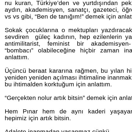
nu kuran,
Türkiye
’den ve yurtdışından pek
aydın,
akademisyen
, sanatçı, gazeteci, öğr
vs vs gibi, “Ben de tanığım!” demek için anlat
Sokak çocuklarına o mektupları yazdıracak
sevdiren güleç kadının, hep ezilenlerin y
antimilitarist,
feminist
bir akademisyen- 
“bombacı” olabileceğine hiçbir zaman in
anlattım.
Üçüncü beraat kararına rağmen, bu yılan h
yeniden yeniden açılması ihtimaline inanma
bu ihtimalden korktuğum için anlattım.
“Gerçekten nolur artık bitsin” demek için anla
Hem Pınar hem de aynı kaderi yaşayan n
hepimiz için artık bitsin.
Adalete inanmadan yaşanmaz çünkü...