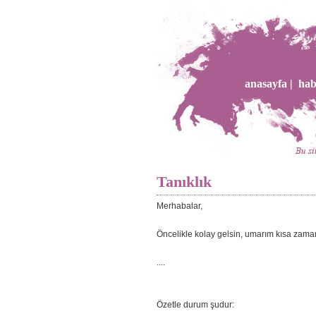
anasayfa |
hab
Tanıklık
Merhabalar,
Öncelikle kolay gelsin, umarım kısa zama
....
Özetle durum şudur: