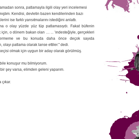
lamadan sonra, patlamayla ilgili olay yeri incelemesi
şmıştım. Kendisi, devletin bazen kendilerinden bazı
lerini ise farklı yansıtmalarını istediğini anlattı.
a o olay yüzde yüz tüp patlamasıydı. Fakat büfenin
çin, o dönem bakan olan .... ... 'ındesteğiyle, gerçekleri
r vermeme ve bu konuda daha önce deçok sayıda
olayı patlama olarak lanse ettiler." dedi.
eçisi olmak için uygun bir aday olarak görülmüş.
m bile konuşur mu bilmiyorum.
 bir şey varsa, elimden geleni yaparım.
 çıkar.