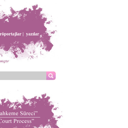
röportajlar |
yazılar