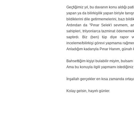
Geçtiğimiz yıl, bu davanın konu aldığı pat
yapan ya da bilirkişilik yapan biriyle tanı
bildiklerini dile getirmemelerini, bazı bildik
Ardından da "Pınar Selek'i sevmem, am
sahipleri, trilyonlarca tazminat ödememek i
saptırdı. Biz (ben) tüp diye rapo
inceleme/bilirkişi görevi yapmama rağmen, 
Anladığım kadarıyla Pınar Hanım, günah k
Bahsettiğim kişiyi bulabilir miyim, bulsa
Ama bu konuyla ilgili yapmamı istediğiniz
İnşallah gerçekler en kısa zamanda ortaya
Kolay gelsin, hayırlı günler.