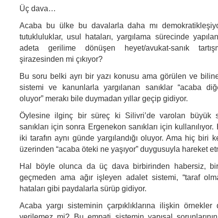
Üç dava…
Acaba bu ülke bu davalarla daha mı demokratikleşiy
tutukluluklar, usul hataları, yargılama sürecinde yapıl
adeta gerilime dönüşen heyet/avukat-sanık tartışm
şirazesinden mi çıkıyor?
Bu soru belki ayrı bir yazı konusu ama görülen ve biline
sistemi ve kanunlarla yargılanan sanıklar “acaba di
oluyor” merakı bile duymadan yıllar geçip gidiyor.
Öylesine ilginç bir süreç ki Silivri’de varolan büyü
sanıkları için sonra Ergenekon sanıkları için kullanılıyor
iki tarafın aynı günde yargılandığı oluyor. Ama hiç biri
üzerinden “acaba öteki ne yaşıyor” duygusuyla hareket et
Hal böyle olunca da üç dava birbirinden habersiz, birb
geçmeden ama ağır işleyen adalet sistemi, “taraf olma”
hataları gibi paydalarla sürüp gidiyor.
Acaba yargı sisteminin çarpıklıklarına ilişkin örnekler
verilemez mi? Bu empati sistemin yapısal sorunlarının