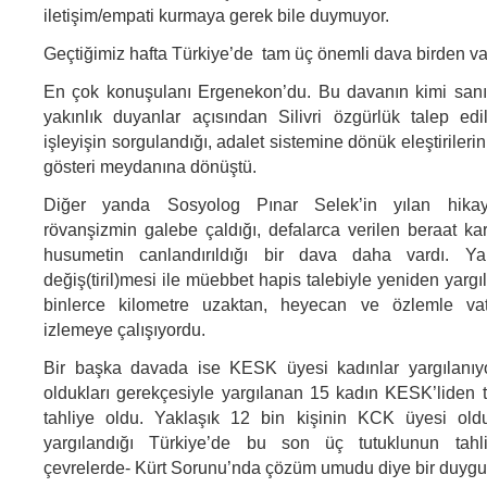
iletişim/empati kurmaya gerek bile duymuyor.
Geçtiğimiz hafta Türkiye’de tam üç önemli dava birden va
En çok konuşulanı Ergenekon’du. Bu davanın kimi sanık
yakınlık duyanlar açısından Silivri özgürlük talep ed
işleyişin sorgulandığı, adalet sistemine dönük eleştirilerin
gösteri meydanına dönüştü.
Diğer yanda Sosyolog Pınar Selek’in yılan hika
rövanşizmin galebe çaldığı, defalarca verilen beraat kar
husumetin canlandırıldığı bir dava daha vardı. Yar
değiş(tiril)mesi ile müebbet hapis talebiyle yeniden yarg
binlerce kilometre uzaktan, heyecan ve özlemle vat
izlemeye çalışıyordu.
Bir başka davada ise KESK üyesi kadınlar yargılanı
oldukları gerekçesiyle yargılanan 15 kadın KESK’liden t
tahliye oldu. Yaklaşık 12 bin kişinin KCK üyesi old
yargılandığı Türkiye’de bu son üç tutuklunun tahli
çevrelerde- Kürt Sorunu’nda çözüm umudu diye bir duygu 