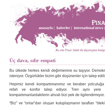
anasayfa |
haberler |
international news |
Üç dava, sıfır empati
Bu ülkede herkes kendi değirmenine su taşıyor. Demokr
isteniyor. Özgürlükler bizim gibi düşünenler için talep edili
Hepimiz kendi kompartımanımız ve beraber yolculuğa çı
refah ve konfor talep ediyor. Tren aynı yere 
kompartımanlardakilerin ahvali bizi pek de ilgilendirmiyor.
“Biz” ve “onlar”dan oluşan kutuplaşmanın tarafları “öteki