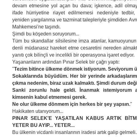
devam etmesine yol açan bu dava; işkence, adil olma
ifade hürriyetine riayet edilmemesi nedeniyle tedbir,
yeniden yargılanma ve tazminat talepleriyle şimdiden Avr
Mahkemesi'ne taşındı.
Şimdi bu köşeden soruyorum...
Tüm bu skandallar silsilesine imza atanlar, kamuoyunu
denli müdanasız hareket etme cesaretini nereden almak
yanıtı çok bilinçli ve incelikli bir operasyona işaret ediyor.
Yaşananların ardından Pınar Selek bir çağrı yaptı:
"
Tezim bitince ülkeme dönmek istiyorum. Seviyorum ü
Sokaklarında büyüdüm. Her bir yerinde arkadaşlarım 
çıkma nedenim, biraz uzak kalmaktı. Şimdi durum değiş
Sanki zorunlu hale geldi. İnanmak istemiyorum 
kimsenin kabul etmemesi gerek.
Ne olur ülkeme dönmem için herkes bir şey yapsın.
"
Hakikaten utanıyorum...
PINAR SELEK'E YAŞATILAN KABUS ARTIK BİTMEL
YETER BU AYIP... YETER...
Bu ülkenin vicdanlı insanlarının iradesi artık galip gelmeli.