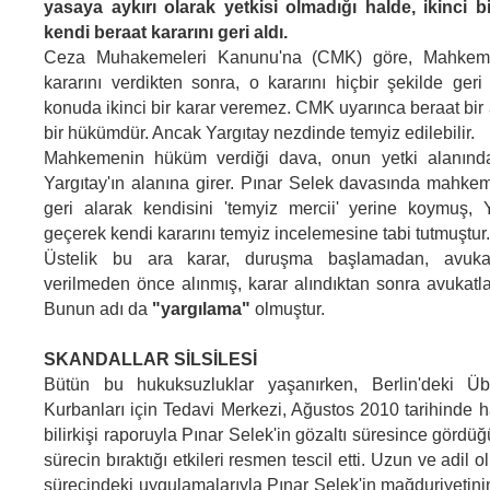
yasaya aykırı olarak yetkisi olmadığı halde, ikinci b
kendi beraat kararını geri aldı.
Ceza Muhakemeleri Kanunu'na (CMK) göre, Mahkeme
kararını verdikten sonra, o kararını hiçbir şekilde ge
konuda ikinci bir karar veremez. CMK uyarınca beraat bir a
bir hükümdür. Ancak Yargıtay nezdinde temyiz edilebilir.
Mahkemenin hüküm verdiği dava, onun yetki alanında
Yargıtay'ın alanına girer. Pınar Selek davasında mahkem
geri alarak kendisini 'temyiz mercii' yerine koymuş, Y
geçerek kendi kararını temyiz incelemesine tabi tutmuştur.
Üstelik bu ara karar, duruşma başlamadan, avuka
verilmeden önce alınmış, karar alındıktan sonra avukatla
Bunun adı da
"yargılama"
olmuştur.
SKANDALLAR SİLSİLESİ
Bütün bu hukuksuzluklar yaşanırken, Berlin'deki Üb
Kurbanları için Tedavi Merkezi, Ağustos 2010 tarihinde ha
bilirkişi raporuyla Pınar Selek'in gözaltı süresince gördü
sürecin bıraktığı etkileri resmen tescil etti. Uzun ve adil
sürecindeki uygulamalarıyla Pınar Selek'in mağduriyetini