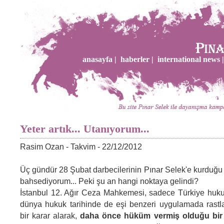
anasayfa |
haberler |
international news |
Yeter artık... Utanıyorum...
Rasim Ozan - Takvim - 22/12/2012
Üç gündür 28 Şubat darbecilerinin Pınar Selek'e kurduğ
bahsediyorum... Peki şu an hangi noktaya gelindi?
İstanbul 12. Ağır Ceza Mahkemesi, sadece Türkiye hukuk
dünya hukuk tarihinde de eşi benzeri uygulamada rast
bir karar alarak,
daha önce hüküm vermiş olduğu bir