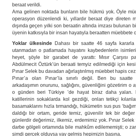
beraat verildi.
Ama gelinen noktada bunların bile hükmü yok. Öyle müd
operasyon düzenlendi ki, yıllardır beraat diye direte
dışında geçen yılki son beraatin altında imzası bulunan b
üyenin katkısıyla bir insan hayatıyla beraatten müebbete 
Yoklar ülkesinde
Dahası bir saatte 46 sayfa kararla 
utanmadan o patlamada hayatını kaybedenlerin isimleri
heyet, şöyle bir garabet de yarattı: Mısır Çarşısı pat
Abdülmecit Öztürk’ün beraati temyiz edilmediği için kes
Pınar Selek bu davadan ağırlaştırılmış müebbet hapis cezas
Pınar’a olan Pınar’la sınırlı değil. Ben bu saatte
arkadaşımın onurunu, sağlığını, güvenliğini gözetirim o a
o günden beri
Türkiye
’de hayat biraz daha yalan. F
katillerinin sokaklarda kol gezdiği, onları tetikçi kılanla
basamaklarını hızla tırmandığı, hükümetin sus pus ‘bağım
daldığı bir ortam, geride temiz, güvenilir tek bir değe
günlerdir değerimiz, ilkemiz, erdemimiz yok. Pınar Selek 9
darbe gölgeli ortamında bile mahkûm edilememişti; o z
şimdi gerçek olduysa vay gelmiş hepimizin başına.