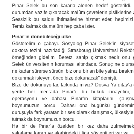
Pınar Selek bu son kararla alenen hedef gösterildi. O
durumdan vazife çıkaracak malûm çevrelerin pisliklerine aç
Sessizlik bu saldırı ihtimallerine hizmet eder, hepimizi
Temiz kalmak da malûm hep çaba ister.
Pınar’ın dönebileceği ülke
Gösterelim o çabayı. Sosyolog Pınar Selek’in siyaset
doktora tezini hazırladığı Strasbourg Üniversitesi Rektö
örneğinden gidelim. Beretz, sahip çıkmak nedir onu g
Selek üniversitenin koruması altındadır. Sonuç ne olurs
ne kadar sürerse sürsün, biz onu bir an bile yalnız bırak
dokunmak isteyen, önce bize dokunacak” demişti.
Bize de dokunuyorlar, farkında mıyız? Dosya Yargıtay’a
yerde her mecrada Pınar’ı, bu hukuk cinayetini, a
operasyonu ve dahası Pınar’ın kitaplarını, çalışma
boynumuzun borcu. Dahası ona bugünkü gündemin i
duruşuyla fark yaratan bir ses olarak danışmak, ülkesiyl
tutmak da boynumuzun borcu.
Ha bir de Pınar’a özelden bir kez daha zulmetmek 
yakalama kararı ve akabindeki iltica söylentileri var ya