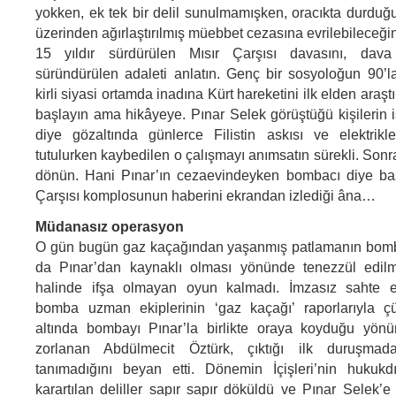
yokken, ek tek bir delil sunulmamışken, oracıkta durduğu
üzerinden ağırlaştırılmış müebbet cezasına evrilebileceğini
15 yıldır sürdürülen
Mısır
Çarşısı davasını, dava 
süründürülen adaleti anlatın. Genç bir sosyoloğun 90’la
kirli siyasi ortamda inadına Kürt hareketini ilk elden araşt
başlayın ama hikâyeye. Pınar Selek görüştüğü kişilerin i
diye gözaltında günlerce
Filistin
askısı ve elektrikl
tutulurken kaybedilen o çalışmayı anımsatın sürekli. Sonra
dönün. Hani Pınar’ın cezaevindeyken bombacı diye baş
Çarşısı komplosunun haberini ekrandan izlediği âna…
Müdanasız operasyon
O gün bugün gaz kaçağından yaşanmış patlamanın bom
da Pınar’dan kaynaklı olması yönünde tenezzül edil
halinde ifşa olmayan oyun kalmadı. İmzasız sahte em
bomba uzman ekiplerinin ‘gaz kaçağı’ raporlarıyla çü
altında bombayı Pınar’la birlikte oraya koyduğu yönün
zorlanan Abdülmecit Öztürk, çıktığı ilk duruşmad
tanımadığını beyan etti. Dönemin İçişleri’nin hukukdı
karartılan deliller sapır sapır döküldü ve Pınar Selek’e