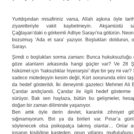
Yurtdışından misafiriniz varsa, Allah aşkına öyle tarih
ziyaretleriyle vakit kaybetmeyin. Akşamüstü sa
Çağlayan’daki o görkemli Adliye Sarayı’na götürün. Neon ı
bozulmuş ‘Ada et sara’ yazıyor. Boşlukları doldurun, 
Sarayı.
Şimdi o boşlukları sorma zamanı: Bunca hukuksuzluğu g
göze alanların arkasında hangi güçler var? Ve 28 Ş
hükümet için ‘haksızlıklar hiyerarşisi’ diye bir şey mi va
sadece mütedeyyin kesim değil, Kürt sorununda elini taşı
da hedef gösterildi. İki deneyimli gazeteci Mehmet Ali
Çandar andıçlandı. Çandar ile ilgili hedef gösterme g
sürüyor. Bak sen haylaza, bütün bu gelişmeler, hes
doğan bir zaman diliminde yaşanıyor.
Ben artık öyle derin devlet, karanlık zihniyet gib
sığınamıyorum. Biri ya da birileri var. Pınar’a günl
söylenecek olsa psikopatça takmış olanlar… Onlar asıl
insanın kişiliğine kasteden, onun yıllarını, mutluluğunu