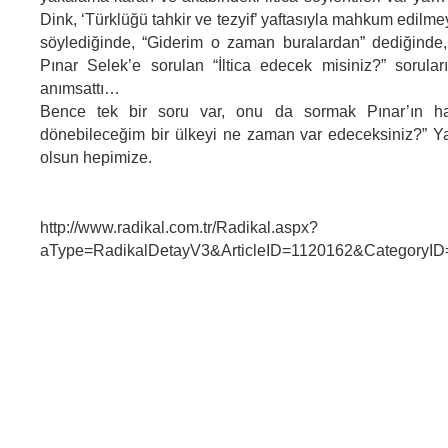
Dink, ‘Türklüğü tahkir ve tezyif’ yaftasıyla mahkum edilme
söylediğinde, “Giderim o zaman buralardan” dediğinde, 
Pınar Selek’e sorulan “İltica edecek misiniz?” sorula
anımsattı…
Bence tek bir soru var, onu da sormak Pınar’ın ha
dönebileceğim bir ülkeyi ne zaman var edeceksiniz?” Y
olsun hepimize.
http://www.radikal.com.tr/Radikal.aspx?
aType=RadikalDetayV3&ArticleID=1120162&CategoryID