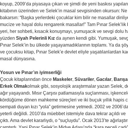
koyup, 2009’da piyasaya çıkan ve şimdi de yeni baskısı yapılan
kitabının üzerinden ve Selek’in masal sevgisinden okursun: N
bakarsın: “Başka yerlerdeki çocuklar kim bilir ne masallar dinliyo
mucize ve hayal dolu rengarenk masallar!” Tam Pınar Selek’lik bi
yeri, her sohbeti, kısacık konuşmayı, yumuşacık ve sevgi dolu h
yüzden
Siyah Pelerinli Kız
da aynen kendi gibi. Yumuşak, sevgi
Pınar Selek’in bu ülkede yaşayamadıklarının toplamı. Ya da şöy
ve çocuksu kitap, Pınar Selek’e devlet eliyle yaşatılanlardan kaç
masal dünyasına.
Yosun ve Pınar’ın iyimserliği
Çocuk kitaplarından önce
Maskeler
,
Süvariler
,
Gacılar
,
Barış
Erkek Olmak
olmak gibi, sosyolojik araştırmalar yazan Selek, 
ağır yaşayandı. Mısır Çarşısı patlamasıyla suçlanması, işkenceler
kördüğüme dönen mahkeme süreçleri ve iki buçuk yıllık hapis cez
sempati duyan kızı “yola” getirmesine yetmedi. 2002 ve 2006’da 
yeterli değildi. 2010’da müebbet istemiyle dava tekrar açıldı ve
çıktı. Ama devlet kararlıydı, o “suçluydu”. Ocak 2013’te ağırlaşt
çarptırdı. Yani Pınar Selek’in Midye Adası’nda “kara peçeli cadı”