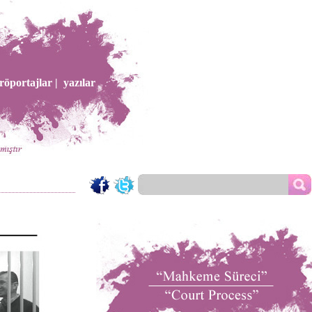
röportajlar |
yazılar