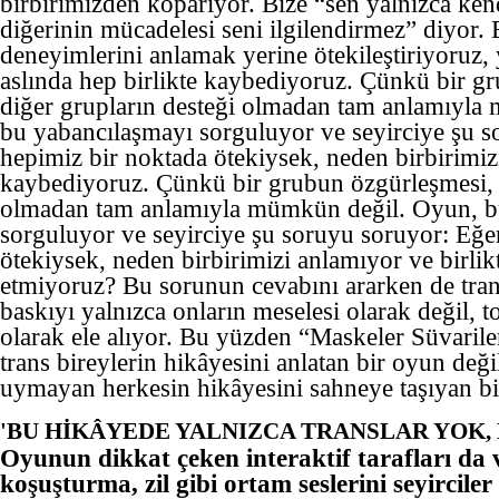
birbirimizden koparıyor. Bize “sen yalnızca ken
diğerinin mücadelesi seni ilgilendirmez” diyor. 
deneyimlerini anlamak yerine ötekileştiriyoruz,
aslında hep birlikte kaybediyoruz. Çünkü bir g
diğer grupların desteği olmadan tam anlamıyla
bu yabancılaşmayı sorguluyor ve seyirciye şu s
hepimiz bir noktada ötekiysek, neden birbirimizi
kaybediyoruz. Çünkü bir grubun özgürleşmesi, d
olmadan tam anlamıyla mümkün değil. Oyun, b
sorguluyor ve seyirciye şu soruyu soruyor: Eğe
ötekiysek, neden birbirimizi anlamıyor ve birli
etmiyoruz? Bu sorunun cevabını ararken de tran
baskıyı yalnızca onların meselesi olarak değil, 
olarak ele alıyor. Bu yüzden “Maskeler Süvarile
trans bireylerin hikâyesini anlatan bir oyun değ
uymayan herkesin hikâyesini sahneye taşıyan bir
'BU HİKÂYEDE YALNIZCA TRANSLAR YOK, 
Oyunun dikkat çeken interaktif tarafları da 
koşuşturma, zil gibi ortam seslerini seyirciler