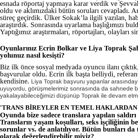
esnada röportaj yapmaya karar verdik ve Şevval
oldu ve aklımızdaki bütün soruları cevapladı. Ar
süreç geçirdik. Ülker Sokak’la ilgili yazılan, ha
araştırdık. Sonrasında uyarlama başlığımızı bu
Yaptığımız araştırmaları, röportajları, olayları 
Oyunlarınız Ecrin Bolkar ve Liya Toprak Ş
yolunuz nasıl kesişti?
Biz ilk önce sosyal medyada oyuncu ilanı çıktık
başvurular oldu. Ecrin ilk başta belliydi, referan
kendisine.
Liya Toprak başvuru yapanlar arasındayd
uyuyordu, görüşmelerimiz sonrasında da sahnede bir
yakalayabileceğimizi düşünüp Toprak ile devam etme
'TRANS BİREYLER EN TEMEL HAKLARDAN
Oyunda bize sadece translara yapılan saldırı 
Transların yaşam koşulları, seks işçiliğinin b
sorunlar vs. de anlatılıyor. Bütün bunları da 
olarak değerlendirebilir miyiz?