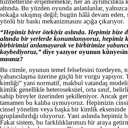
hizmetlerine erişememekle, her an ayrımcılıkla k
altında. Bu yüzden oyunda anlatılanlar, yalnızc
sokağa sıkışmış değil; bugün hâlâ devam eden, 
yönlü bir baskı mekanizmasını açığa çıkarıyor.
“Hepimiz birer ötekiyiz aslında. Hepimiz bize d
altında bir yerlerde konumlanıyoruz, hepimiz 
birbirimizi anlamayarak ve birbirimize yabanc
kaybediyoruz,”
diye yazıyor oyunun künyesin
mısınız?
Bu cümle, oyunun temel felsefesini özetleyen, t
yabancılaşma üzerine güçlü bir vurgu yapıyor. To
kimliği” yani normatif, makbul vatandaş modeli
kimlik genellikle heteroseksüel, orta sınıf, belirl
sahip bireyler üzerinden şekilleniyor. Ancak ger
tamamen bu kalıba uymuyoruz. Hepimizin cinsiye
cinsel yönelim veya başka bir kimlik ekseninde 
gruplandırdığı oluyoruz. Yani aslında hepimiz b
Fakat sistem, bu farklılıklarımızı bir araya getir