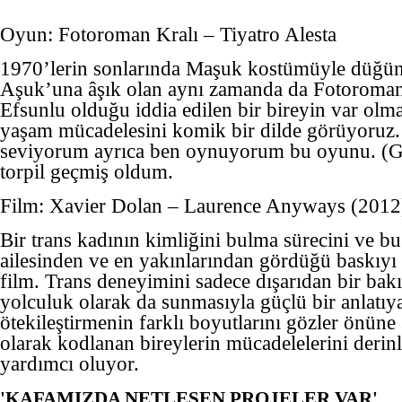
Oyun: Fotoroman Kralı – Tiyatro Alesta
1970’lerin sonlarında Maşuk kostümüyle düğün
Aşuk’una âşık olan aynı zamanda da Fotoroman
Efsunlu olduğu iddia edilen bir bireyin var olma 
yaşam mücadelesini komik bir dilde görüyoruz.
seviyorum ayrıca ben oynuyorum bu oyunu. (G
torpil geçmiş oldum.
Film: Xavier Dolan – Laurence Anyways (2012
Bir trans kadının kimliğini bulma sürecini ve b
ailesinden ve en yakınlarından gördüğü baskıyı a
film. Trans deneyimini sadece dışarıdan bir bakış
yolculuk olarak da sunmasıyla güçlü bir anlatıya
ötekileştirmenin farklı boyutlarını gözler önüne 
olarak kodlanan bireylerin mücadelelerini deri
yardımcı oluyor.
'KAFAMIZDA NETLEŞEN PROJELER VAR'