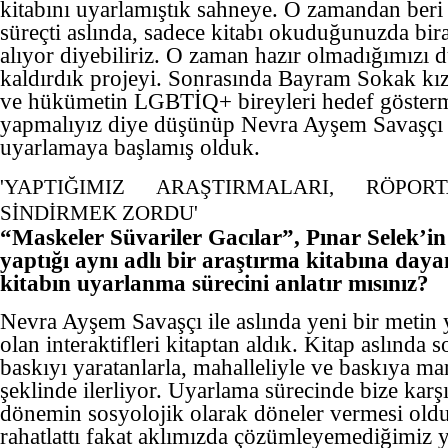
kitabını uyarlamıştık sahneye. O zamandan beri 
süreçti aslında, sadece kitabı okuduğunuzda bi
alıyor diyebiliriz. O zaman hazır olmadığımızı 
kaldırdık projeyi. Sonrasında Bayram Sokak kızl
ve hükümetin LGBTİQ+ bireyleri hedef gösterme
yapmalıyız diye düşünüp Nevra Ayşem Savaşçı i
uyarlamaya başlamış olduk.
'YAPTIĞIMIZ ARAŞTIRMALARI, RÖPORT
SİNDİRMEK ZORDU'
“Maskeler Süvariler Gacılar”, Pınar Selek’i
yaptığı aynı adlı bir araştırma kitabına daya
kitabın uyarlanma sürecini anlatır mısınız?
Nevra Ayşem Savaşçı ile aslında yeni bir metin y
olan interaktifleri kitaptan aldık. Kitap aslında
baskıyı yaratanlarla, mahalleliyle ve baskıya ma
şeklinde ilerliyor. Uyarlama sürecinde bize karş
dönemin sosyolojik olarak döneler vermesi oldu
rahatlattı fakat aklımızda çözümleyemediğimiz 