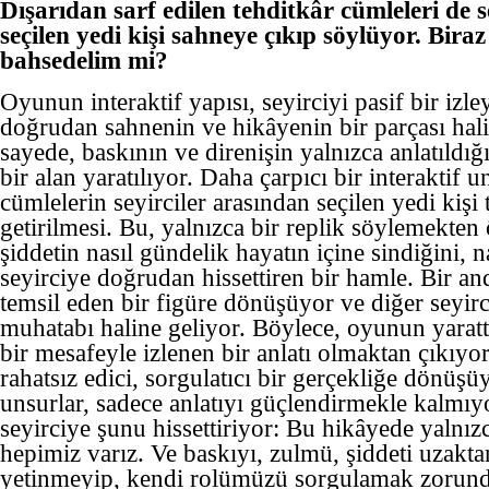
Dışarıdan sarf edilen tehditkâr cümleleri de s
seçilen yedi kişi sahneye çıkıp söylüyor. Bir
bahsedelim mi?
Oyunun interaktif yapısı, seyirciyi pasif bir izle
doğrudan sahnenin ve hikâyenin bir parçası hali
sayede, baskının ve direnişin yalnızca anlatıldığ
bir alan yaratılıyor. Daha çarpıcı bir interaktif u
cümlelerin seyirciler arasından seçilen yedi kişi
getirilmesi. Bu, yalnızca bir replik söylemekten 
şiddetin nasıl gündelik hayatın içine sindiğini, na
seyirciye doğrudan hissettiren bir hamle. Bir and
temsil eden bir figüre dönüşüyor ve diğer seyirc
muhatabı haline geliyor. Böylece, oyunun yarat
bir mesafeyle izlenen bir anlatı olmaktan çıkıyor
rahatsız edici, sorgulatıcı bir gerçekliğe dönüşüy
unsurlar, sadece anlatıyı güçlendirmekle kalmı
seyirciye şunu hissettiriyor: Bu hikâyede yalnızc
hepimiz varız. Ve baskıyı, zulmü, şiddeti uzakta
yetinmeyip, kendi rolümüzü sorgulamak zorunda