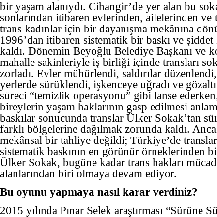
bir yaşam alanıydı. Cihangir’de yer alan bu soka
sonlarından itibaren evlerinden, ailelerinden v
trans kadınlar için bir dayanışma mekânına dö
1996’dan itibaren sistematik bir baskı ve şidd
kaldı. Dönemin Beyoğlu Belediye Başkanı ve ko
mahalle sakinleriyle iş birliği içinde transları s
zorladı. Evler mühürlendi, saldırılar düzenlendi,
yerlerde sürüklendi, işkenceye uğradı ve gözaltı
süreci “temizlik operasyonu” gibi lanse ederken,
bireylerin yaşam haklarının gasp edilmesi anla
baskılar sonucunda translar Ülker Sokak’tan sü
farklı bölgelerine dağılmak zorunda kaldı. Anca
mekânsal bir tahliye değildi; Türkiye’de transla
sistematik baskının en görünür örneklerinden biri
Ülker Sokak, bugüne kadar trans hakları mücad
alanlarından biri olmaya devam ediyor.
Bu oyunu yapmaya nasıl karar verdiniz?
2015 yılında Pınar Selek araştırması “Sürüne 