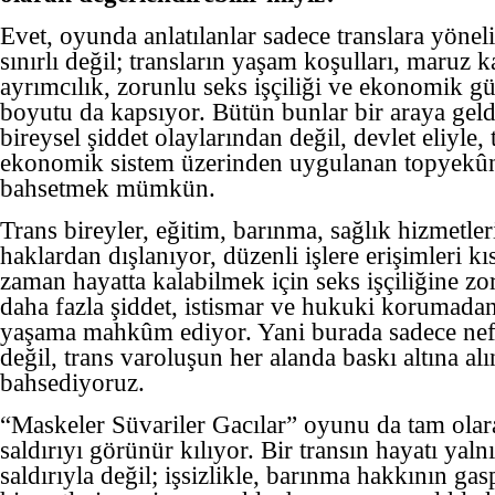
Evet, oyunda anlatılanlar sadece translara yönelik
sınırlı değil; transların yaşam koşulları, maruz k
ayrımcılık, zorunlu seks işçiliği ve ekonomik gü
boyutu da kapsıyor. Bütün bunlar bir araya geld
bireysel şiddet olaylarından değil, devlet eliyle
ekonomik sistem üzerinden uygulanan topyekûn 
bahsetmek mümkün.
Trans bireyler, eğitim, barınma, sağlık hizmetler
haklardan dışlanıyor, düzenli işlere erişimleri kı
zaman hayatta kalabilmek için seks işçiliğine zo
daha fazla şiddet, istismar ve hukuki korumadan
yaşama mahkûm ediyor. Yani burada sadece nefre
değil, trans varoluşun her alanda baskı altına a
bahsediyoruz.
“Maskeler Süvariler Gacılar” oyunu da tam olar
saldırıyı görünür kılıyor. Bir transın hayatı yalnı
saldırıyla değil; işsizlikle, barınma hakkının gas