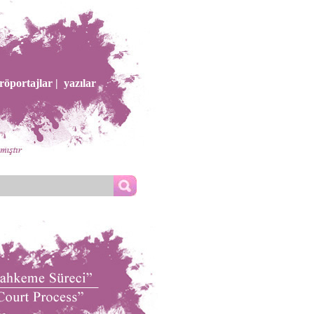
röportajlar |
yazılar