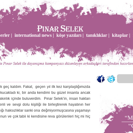
erler |
international news |
köşe yazıları |
tanıklıklar |
kitaplar |
ok geç kaldım. Fakat, geçen yıl ilk kez karşılaştığımızda
ir kucakladı ki, bir anda kendimi bu güzel insanla ancak
 yakınlık içinde buluverdim. Pınar Selek’in, insan hakları
i ve sevgi dolu kişiliği ile birleştirerek hayatının her
ığı haksızlıklar sanki ona değmiyormuşcasına yaşamayı
nun ve çok tabii ki kendisine reva görülenleri hiç mi hiç