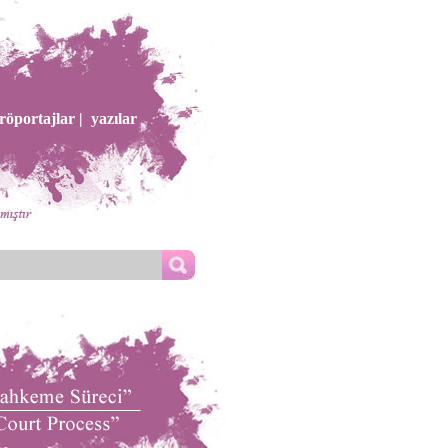
röportajlar |
yazılar