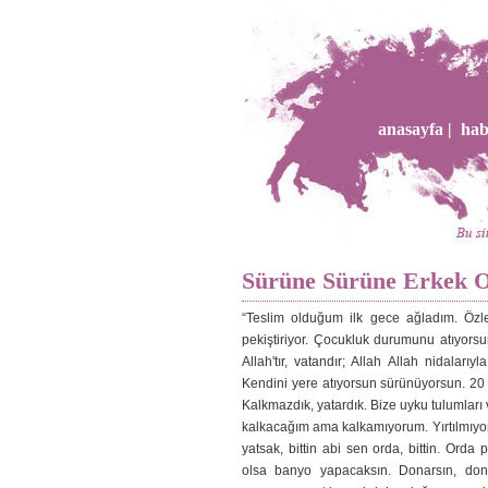
anasayfa |
hab
Sürüne Sürüne Erkek 
“Teslim olduğum ilk gece ağladım. Özl
pekiştiriyor. Çocukluk durumunu atıyorsun
Allah'tır, vatandır; Allah Allah nidalarıyl
Kendini yere atıyorsun sürünüyorsun. 20
Kalkmazdık, yatardık. Bize uyku tulumları v
kalkacağım ama kalkamıyorum. Yırtılmıyor
yatsak, bittin abi sen orda, bittin. Orda 
olsa banyo yapacaksın. Donarsın, don