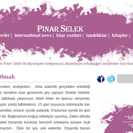
erler |
international news |
köşe yazıları |
tanıklıklar |
kitaplar |
Olmak
emden, endişeden… Ama askerlik gerçekten erkekliği
, kendine olan güveninin şey yapıyor. Silahtır milahtır,
a tatbikata çıkıyorsun, Allah Allah ile taarruz veriyorlar.
 gün sürdü tatbikatımız. 15 gün boyunca üstümüzde kar.
erdiler, onların içinde yatardık. O tulumun içinde bir gün
 da. Bağırıyorum koğuş nöbetçisi uyumuş. Zaten altında
paket banyolar kurdular, benzinli sobalarla ısınıyor. Açık
mazsın... Öyle bir şey yok askerde. Dışarıda banyo