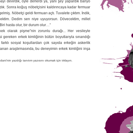
ayı devirdik, öyle derlerdi ya, yani şey yapardık banyo
zdık. Sonra koğuş nöbetçisini kaldırıncaya kadar fermuar
lmiş. Nöbetçi geldi fermuarı açtı. Tuvalete çıktım. İndik,
cektim. Dedim sen niye uyuyorsun. Dövecektim, millet
iri hasta olur, bir durum olur…”
“Erkek olarak pişme”nin zorunlu durağı... Her vesileyle
si gereken erkek kimliğinin bütün boyutlarıyla sınandığı
 farklı sosyal koşullardan çok sayıda erkeğin askerlik
anan araştırmasında, bu deneyimin erkek kimliğini inşa
i'nin yazdığı tanıtım yazısını okumak için tıklayın.