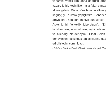
yaparsın, yaptık yani daha doğrusu, arab
yapardık, hiç kesinlikle hasta falan olma
altıma gelmiş. Döne döne fermuar altıma ge
koğuşçuyu duvara yapıştırdım. Geberte
araya girdi. Sen burada niye duruyorsun. B
Askerlik: bir “erkeklik laboratuarı”... 
kanıtlanması, savunulması, teşhir edilme
ve bilendiği bir deneyim... Pınar Selek,
deneyimleri hakkındaki anlatımlarına day
edici işlevini yorumluyor.
- Sürüne Sürüne Erkek Olmak hakkında İpek Yezdan