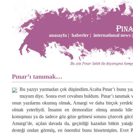
anasayfa |
haberler |
international news |
Pınar’ı tanımak…
Bu yazıyı yazmadan çok düşündüm.Acaba Pınar’ı bunu yaz
muyum diye. Sonra evet cevabını buldum. Pınar’ı tanımak 
onun yazılarını okumuş olmak, Amargi ve daha birçok yerdeki
olmak yeterliydi. İnsanın en demoralize olmuş anında bile
konuşması ya da sadece göz göze gelmesi sorunu çözecek gücü 
Amargi’de, açılan davada da, geçirdiği kazadan bitkin yatağ
desteği ondan görmüş, en önemlisi bunu hissetmiştim. Evet P