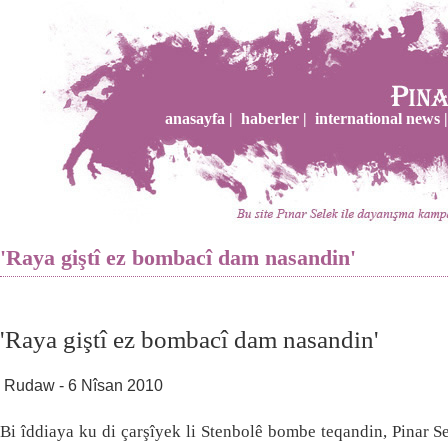
anasayfa |
haberler |
international news |
'Raya giştî ez bombacî dam nasandin'
'Raya giştî ez bombacî dam nasandin'
Rudaw - 6 Nîsan 2010
Bi îddiaya ku di çarşîyek li Stenbolê bombe teqandin, Pinar Se