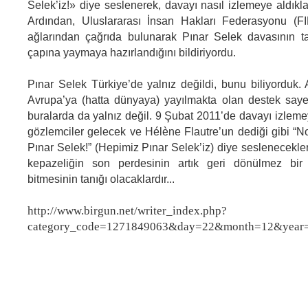
Selek’iz!» diye seslenerek, davayı nasıl izlemeye aldıkl
Ardından, Uluslararası İnsan Hakları Federasyonu (FI
ağlarından çağrıda bulunarak Pınar Selek davasının ta
çapına yaymaya hazırlandığını bildiriyordu.
Pınar Selek Türkiye’de yalnız değildi, bunu biliyorduk
Avrupa’ya (hatta dünyaya) yayılmakta olan destek saye
buralarda da yalnız değil. 9 Şubat 2011’de davayı izle
gözlemciler gelecek ve Hélène Flautre’un dediği gibi 
Pınar Selek!” (Hepimiz Pınar Selek’iz) diye seslenecekle
kepazeliğin son perdesinin artık geri dönülmez bir 
bitmesinin tanığı olacaklardır...
http://www.birgun.net/writer_index.php?
category_code=1271849063&day=22&month=12&year