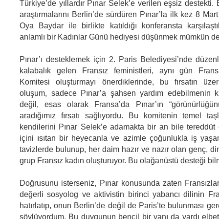
Türkiye’de yıllardır Pınar Selek’e verilen eşsiz destekti.
araştırmalarını Berlin’de sürdüren Pınar’la ilk kez 8 Mar
Oya Baydar ile birlikte katıldığı konferansta karşıla
anlamlı bir Kadınlar Günü hediyesi düşünmek mümkün d
Pınar’ı desteklemek için 2. Paris Belediyesi’nde düze
kalabalık gelen Fransız feministleri, aynı gün Fran
Komitesi oluşturmayı önerdiklerinde, bu fırsatın üze
oluşum, sadece Pınar’a şahsen yardım edebilmenin kü
değil, esas olarak Fransa’da Pınar’ın “görünürlüğünü
aradığımız fırsatı sağlıyordu. Bu komitenin temel taş
kendilerini Pınar Selek’e adamakta bir an bile tereddüt
içini ısıtan bir heyecanla ve azimle çoğunlukla iş yaş
tavizlerde bulunup, her daim hazır ve nazır olan genç, di
grup Fransız kadın oluşturuyor. Bu olağanüstü desteği bilm
Doğrusunu isterseniz, Pınar konusunda zaten Fransızla
değerli sosyolog ve aktivistin birinci yabancı dilinin F
hatırlatıp, onun Berlin’de değil de Paris’te bulunması ger
söylüyordum. Bu duygunun bencil bir yanı da vardı elbett