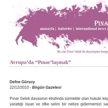
anasayfa |
haberler |
international news |
Avrupa’da “Pınar’laşmak”
Defne Gürsoy
22/12/2010 -
Birgün Gazetesi
Pınar Selek davasının etrafında sürmekte olan hukuki kep
yarattığı isyan ve öfke selini bir nebze gidermemizi s