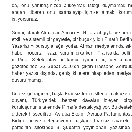
da, onu yanıbaşınızda alıkoymak isteği duymamak mü
andan itibaren onu sarmalayıp içinize almak, koru
istiyorsunuz.
Sonuç olarak Almanlar, Alman PEN’i aracılığıyla, ve her 
etkili ve sistemli bir gayretle, bir buçuk yıldır Pınar’ı Ber
Yazarlar » bursuyla ağırlıyorlar. Alman medyalarında sık s
haber, röportaj, yazı, yorum çıkarken, Fransa’da belli
« Pınar Selek olayı » kamu oyunda hiç yer almam
gazetesinde 26 Şubat 2010’da çıkan Hassane Zerrouky
haber yazısı dışında, geniş kitlelere hitap eden medy
duyurulmamıştı.
Bu eksiğe rağmen, başta Fransız feministleri olmak üzere
duyarlı, Türkiye’deki benzeri davaları izleyen bir
kuruluşunun sitelerinde Pınar’a destek yağıyor. Bu deste
giderek hissediliyor. Avrupa Ekoloji Avrupa Parlamentosu
Birliği-Türkiye delegasyonu başkanı Fransız siyasetçi
partisinin sitesinde 8 Şubat’ta yayınlanan yazısınd