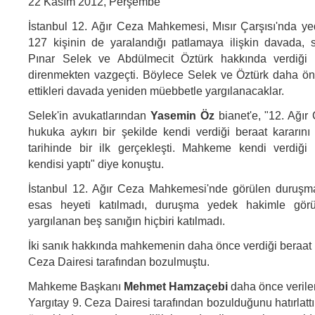
22 Kasım 2012, Perşembe
İstanbul 12. Ağır Ceza Mahkemesi, Mısır Çarşısı'nda yed
127 kişinin de yaralandığı patlamaya ilişkin davada, 
Pınar Selek ve Abdülmecit Öztürk hakkında verdiği 
direnmekten vazgeçti. Böylece Selek ve Öztürk daha ön
ettikleri davada yeniden müebbetle yargılanacaklar.
Selek'in avukatlarından
Yasemin Öz
bianet'e, "12. Ağı
hukuka aykırı bir şekilde kendi verdiği beraat kararını
tarihinde bir ilk gerçekleşti. Mahkeme kendi verdiği 
kendisi yaptı" diye konuştu.
İstanbul 12. Ağır Ceza Mahkemesi'nde görülen duruş
esas heyeti katılmadı, duruşma yedek hakimle gör
yargılanan beş sanığın hiçbiri katılmadı.
İki sanık hakkında mahkemenin daha önce verdiği beraat k
Ceza Dairesi tarafından bozulmuştu.
Mahkeme Başkanı
Mehmet Hamzaçebi
daha önce verile
Yargıtay 9. Ceza Dairesi tarafından bozulduğunu hatırlat