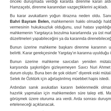
önceki duruşmada verdiği kararda direnme kararı ald
Hamzaçebi, direnme kararından vazgeçtiklerini açıkladı.
Bu karar avukatların yoğun itirazına neden oldu. Sanı
Bahri Bayram Belen,
mahkemenin hakkı olmadığı halde
vermesinin hukuksuzluk olduğunu, usul hatası yapıldığı
mahkemenin Yargıtayca bozulma kararlarında ya üst mah
düzeltmeleri yapabileceğini ya da kararında direnebileceğ
Bunun üzerine mahkeme başkanı direnme kararının u
belirtti. Karar gerekçesinde Yargıtay'ın kararına uyulduğu i
Bunun üzerine mahkeme savcıdan yeniden mütalaa
karşısında şaşkınlığını gizleyemeyen Savcı Nuri Ahmet
durum oluştu. Buna ben de şok oldum" diyerek eski mütala
Selek ile Özktürk için ağırlaştırılmış müebbet hapis istedi.
Ardından sanık avukatları kararın beklenmedik olma
hazırlık yapmaları için mahkemeden süre talep etti. M
görüşmek üzere oturuma ara verdi. Arda sonrası duruşm
erteleneceği açıklanacak.