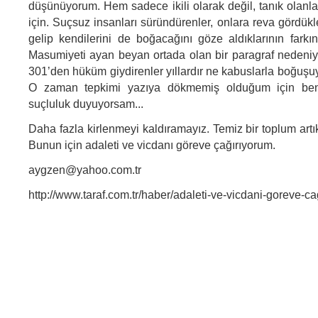
düşünüyorum. Hem sadece ikili olarak değil, tanık olanla
için. Suçsuz insanları süründürenler, onlara reva gördükl
gelip kendilerini de boğacağını göze aldıklarının fark
Masumiyeti ayan beyan ortada olan bir paragraf nedeniyl
301’den hüküm giydirenler yıllardır ne kabuslarla boğuşuyo
O zaman tepkimi yazıya dökmemiş olduğum için be
suçluluk duyuyorsam...
Daha fazla kirlenmeyi kaldıramayız. Temiz bir toplum art
Bunun için adaleti ve vicdanı göreve çağırıyorum.
aygzen@yahoo.com.tr
http://www.taraf.com.tr/haber/adaleti-ve-vicdani-goreve-c