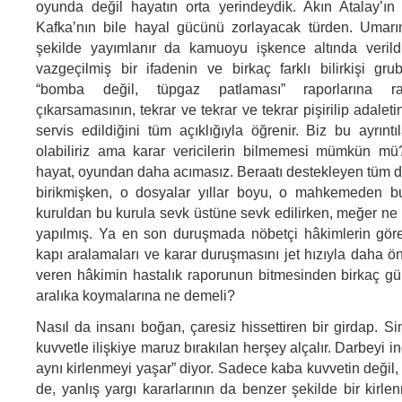
oyunda değil hayatın orta yerindeydik. Akın Atalay’ın ve
Kafka’nın bile hayal gücünü zorlayacak türden. Umarım
şekilde yayımlanır da kamuoyu işkence altında verildiğ
vazgeçilmiş bir ifadenin ve birkaç farklı bilirkişi gru
“bomba değil, tüpgaz patlaması” raporlarına 
çıkarsamasının, tekrar ve tekrar ve tekrar pişirilip adalet
servis edildiğini tüm açıklığıyla öğrenir. Biz bu ayrınt
olabiliriz ama karar vericilerin bilmemesi mümkün 
hayat, oyundan daha acımasız. Beraatı destekleyen tüm de
birikmişken, o dosyalar yıllar boyu, o mahkemeden 
kuruldan bu kurula sevk üstüne sevk edilirken, meğer ne 
yapılmış. Ya en son duruşmada nöbetçi hâkimlerin gör
kapı aralamaları ve karar duruşmasını jet hızıyla daha ö
veren hâkimin hastalık raporunun bitmesinden birkaç g
aralıka koymalarına ne demeli?
Nasıl da insanı boğan, çaresiz hissettiren bir girdap. 
kuvvetle ilişkiye maruz bırakılan herşey alçalır. Darbeyi i
aynı kirlenmeyi yaşar” diyor. Sadece kaba kuvvetin değil,
de, yanlış yargı kararlarının da benzer şekilde bir kir