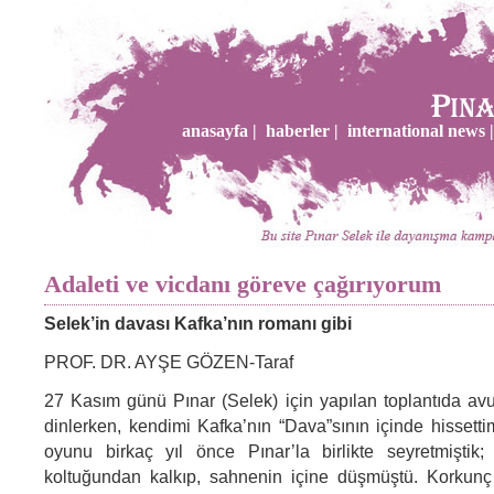
anasayfa |
haberler |
international news |
Adaleti ve vicdanı göreve çağırıyorum
Selek’in davası Kafka’nın romanı gibi
PROF. DR. AYŞE GÖZEN-Taraf
27 Kasım günü Pınar (Selek) için yapılan toplantıda avuk
dinlerken, kendimi Kafka’nın “Dava”sının içinde hissettim
oyunu birkaç yıl önce Pınar’la birlikte seyretmiştik;
koltuğundan kalkıp, sahnenin içine düşmüştü. Korkunç 