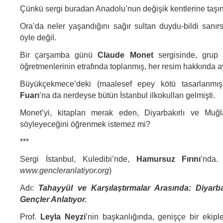
Çünkü sergi buradan Anadolu’nun değişik kentlerine taşı
Ora’da neler yaşandığını sağır sultan duydu-bildi sanır
öyle değil.
Bir çarşamba günü
Claude Monet
sergisinde, grup g
öğretmenlerinin etrafında toplanmış, her resim hakkında ayr
Büyükçekmece’deki (maalesef epey kötü tasarlanmı
Fuarı
’na da nerdeyse bütün İstanbul ilkokulları gelmişti.
Monet’yi, kitapları merak eden, Diyarbakırlı ve Muğl
söyleyeceğini öğrenmek istemez mi?
***
Sergi İstanbul, Kuledibi’nde,
Hamursuz Fırını
’nda.
www.gencleranlatiyor.org
)
Adı:
Tahayyül ve Karşılaştırmalar Arasında: Diyarba
Gençler Anlatıyor.
Prof.
Leyla Neyzi
’nin başkanlığında, genişçe bir ekiple