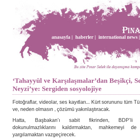
anasayfa |
haberler |
international news |
‘Tahayyül ve Karşılaşmalar’dan Beşikçi, S
Neyzi’ye: Sergiden sosyolojiye
Fotoğraflar, videolar, ses kayıtları... Kürt sorununu tüm T
ve, neden olmasın , çözümü yakınlaştıracak.
Hatta, Başbakan’ı sabit fikrinden, BDP’li mill
dokunulmazlıklarını kaldırmaktan, mahkemeyi 
yargılamaktan vazgeçirecek.