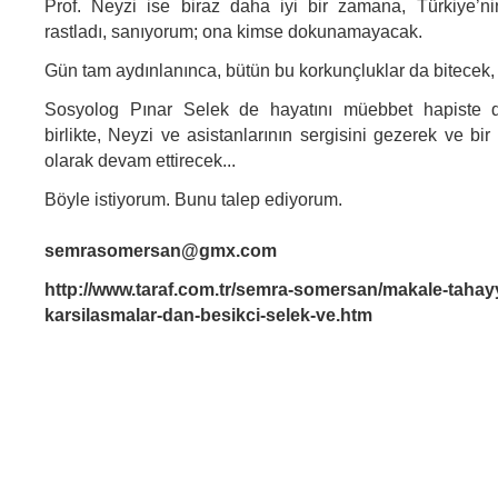
Prof. Neyzi ise biraz daha iyi bir zamana, Türkiye’ni
rastladı, sanıyorum; ona kimse dokunamayacak.
Gün tam aydınlanınca, bütün bu korkunçluklar da bitecek,
Sosyolog Pınar Selek de hayatını müebbet hapiste de
birlikte, Neyzi ve asistanlarının sergisini gezerek ve bir
olarak devam ettirecek...
Böyle istiyorum. Bunu talep ediyorum.
semrasomersan@gmx.com
http://www.taraf.com.tr/semra-somersan/makale-tahay
karsilasmalar-dan-besikci-selek-ve.htm