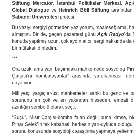
Stiftung Mercator
,
İstanbul Politikalar Merkezi
,
Açı
Global Dialogue
ve
Heinrich Böll Stiftung
tarafından
Sabancı Üniversitesi
projesi.
Bu yazıyı sergiyi görmeden yazıyorum, maalesef; ama, hak
almıştım. Bir de, geçen pazartesi günü
Açık Radyo
’da 
konuda yapılmış uzun, çok aydınlatıcı, sergi hakkında da e
bir mülakatı dinledim.
***
Ora uzak; ama yanı başımdaki mahkemede sosyolog
Pın
Çarşısı’nı bombalayanlar” arasında yargılanması, ger
dayatıyor.
Milliyetçi yargıçlar-üst mahkemeler sanki bu genç ve pa
sorununu en çok ve en yakından hisseden, empati dü
azınlığın sembolü olarak seçti.
“Suçu”, Mısır Çarşısı-bomba falan değil; buna kimse, hi
Pınar Selek’in tek kabahati, herkesin yarı-uykuda olduğu
sorunu konusunda sosyolojik araştırma yapmaya yeltenmi