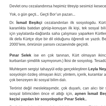
Devlet onu cezalandırırsa hepimiz titreyip sesimizi keseceğ
Yok, o gün geçti... Geçti Bor’un pazarı...
Dr.
İsmail Beşikçi
cezalandırılan ilk sosyologdu. Kürt b
karanlıkta batıdan görüp-konuşan ilk kişi, tek sosyal bil
için yaylalarda-dağlarda saha çalışması yaparken Kürtler
ilk defa Kürtçe diye bir dil olduğunu öğrendi ve yazdı. B
2000’lere, ömrünün yarısını cezaevinde geçirdi.
Pınar Selek
ise en çok tanınan, Kürt olmayan ikinc
kurbanları şimdilik saymıyorum.) İkisi de sosyolog. Tesadü
Muhteşem sergiyi tahayyül edip gerçekleştiren
Leyla Ney
sosyolojin özdeş olmayan ikizi; yöntem, içerik, kuramlar a
çok benzeyen iki sosyal bilim dalı.
Terörist değil meslektaşımdır, çok duyarlı, can alıcı bi
sosyal bilimciden önce el attığı için,
aynen İsmail Beş
keçisi yapılan bir sosyologdur Pınar Selek..