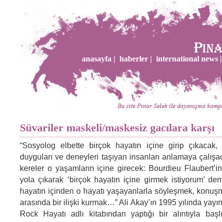
anasayfa |
haberler |
international news |
Süvariler maskeli/maskesiz gacılara karşı
“Sosyolog elbette birçok hayatın içine girip çıkacak,
duyguları ve deneyleri taşıyan insanları anlamaya çalışa
kereler o yaşamların içine girecek: Bourdieu Flaubert’i
yola çıkarak ‘birçok hayatın içine girmek istiyorum’ dem
hayatın içinden o hayatı yaşayanlarla söyleşmek, konuşm
arasında bir ilişki kurmak…” Ali Akay’ın 1995 yılında yayın
Rock Hayatı adlı kitabından yaptığı bir alıntıyla baş