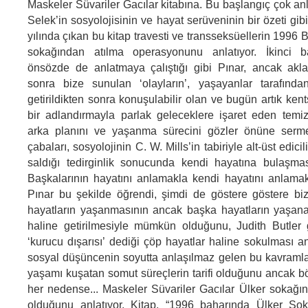
Maskeler Süvariler Gacılar kitabına. Bu başlangıç çok an
Selek’in sosyolojisinin ve hayat serüveninin bir özeti gibi
yılında çıkan bu kitap travesti ve transseksüellerin 1996
sokağından atılma operasyonunu anlatıyor. İkinci b
önsözde de anlatmaya çalıştığı gibi Pınar, ancak akla
sonra bize sunulan ‘olayların’, yaşayanlar tarafınd
getirildikten sonra konuşulabilir olan ve bugün artık ke
bir adlandırmayla parlak geleceklere işaret eden temizl
arka planını ve yaşanma sürecini gözler önüne serme
çabaları, sosyolojinin C. W. Mills’in tabiriyle alt-üst edicil
saldığı tedirginlik sonucunda kendi hayatına bulaşmas
Başkalarının hayatını anlamakla kendi hayatını anlama
Pınar bu şekilde öğrendi, şimdi de göstere göstere biz
hayatların yaşanmasının ancak başka hayatların yaşana
haline getirilmesiyle mümkün olduğunu, Judith Butler 
‘kurucu dışarısı’ dediği çöp hayatlar haline sokulması a
sosyal düşüncenin soyutta anlaşılmaz gelen bu kavramla
yaşamı kuşatan somut süreçlerin tarifi olduğunu ancak bö
her nedense... Maskeler Süvariler Gacılar Ülker sokağın
olduğunu anlatıyor. Kitap, “1996 baharında Ülker Sok