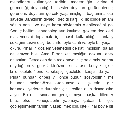
metodlarını kullanıyor, tarihin, modernliğin, vitrine 
görmediği, duymadığı bu sesleri duyulan, görünenlerle
görüneni, duyulanı gerçek yaşanmışlığın bağlamına otu
sayede Bahktin’in diyaloji dediği karşılıklılık içinde anla
sözün nasıl, ve neye karşı söylenmiş olabileceğini gö
Sonuç bölümü antropologların katılımcı gözlem dedikler
malzemesini toplamak için nasıl kullanıldığını anlatı
sokağını tasvir ettiği bölümler öyle canlı ve öyle bir yaşan
okura, Pınar’ın gözlem yeteneğini de katılımcılığını da 
da artıyor bile. Ama Pınar katılımcılığın dozunu ep
anlaşılan. Gerçekten de birçok hayatın içine girmiş, son
duyduğumuza göre farklı öznellikler arasında öyle ilişki
ki o ‘ötekiler’ onu karşılaştığı güçlükler karşısında yal
Pınar, bundan onbeş yıl önce bugün sosyolojinin me
bulunan mekan-öznellik-toplumsallık ilişkilerini, 
korunaklı yerlerde duranlar için üretilen dilin dışına çı
alıyor. Bu dilin sınırlarını genişletmeye, başka dillerde
biraz olsun konuşulabilir yapmaya çabası bir çöpü
çöpleştirmenin tarihini yazabilmek için. İşte Pınar böyle bi