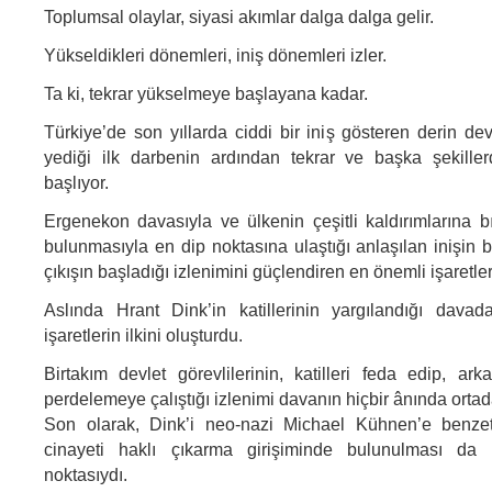
Toplumsal olaylar, siyasi akımlar dalga dalga gelir.
Yükseldikleri dönemleri, iniş dönemleri izler.
Ta ki, tekrar yükselmeye başlayana kadar.
Türkiye’de son yıllarda ciddi bir iniş gösteren derin de
yediği ilk darbenin ardından tekrar ve başka şekille
başlıyor.
Ergenekon davasıyla ve ülkenin çeşitli kaldırımlarına bı
bulunmasıyla en dip noktasına ulaştığı anlaşılan inişin bit
çıkışın başladığı izlenimini güçlendiren en önemli işaretl
Aslında Hrant Dink’in katillerinin yargılandığı dava
işaretlerin ilkini oluşturdu.
Birtakım devlet görevlilerinin, katilleri feda edip, ark
perdelemeye çalıştığı izlenimi davanın hiçbir ânında orta
Son olarak, Dink’i neo-nazi Michael Kühnen’e benze
cinayeti haklı çıkarma girişiminde bulunulması da
noktasıydı.