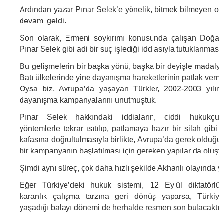
Ardından yazar Pınar Selek’e yönelik, bitmek bilmeyen or
devamı geldi.
Son olarak, Ermeni soykırımı konusunda çalışan Doğa
Pınar Selek gibi adi bir suç işlediği iddiasıyla tutuklanmas
Bu gelişmelerin bir başka yönü, başka bir deyişle madal
Batı ülkelerinde yine dayanışma hareketlerinin patlak ver
Oysa biz, Avrupa’da yaşayan Türkler, 2002-2003 yılı
dayanışma kampanyalarını unutmuştuk.
Pınar Selek hakkındaki iddiaların, ciddi hukukçul
yöntemlerle tekrar ısıtılıp, patlamaya hazır bir silah gi
kafasına doğrultulmasıyla birlikte, Avrupa’da gerek oldu
bir kampanyanın başlatılması için gereken yapılar da oluş
Şimdi aynı süreç, çok daha hızlı şekilde Akhanlı olayında 
Eğer Türkiye’deki hukuk sistemi, 12 Eylül diktatörlü
karanlık çalışma tarzına geri dönüş yaparsa, Türkiy
yaşadığı balayı dönemi de herhalde resmen son bulacaktı