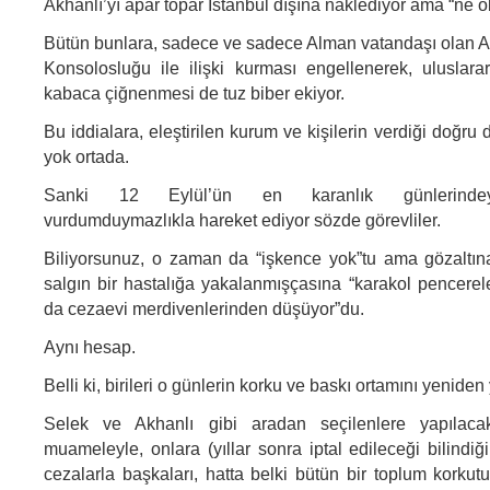
Akhanlı’yı apar topar İstanbul dışına naklediyor ama “ne o
Bütün bunlara, sadece ve sadece Alman vatandaşı olan A
Konsolosluğu ile ilişki kurması engellenerek, uluslara
kabaca çiğnenmesi de tuz biber ekiyor.
Bu iddialara, eleştirilen kurum ve kişilerin verdiği doğru d
yok ortada.
Sanki 12 Eylül’ün en karanlık günlerindey
vurdumduymazlıkla hareket ediyor sözde görevliler.
Biliyorsunuz, o zaman da “işkence yok”tu ama gözaltına
salgın bir hastalığa yakalanmışçasına “karakol pencerele
da cezaevi merdivenlerinden düşüyor”du.
Aynı hesap.
Belli ki, birileri o günlerin korku ve baskı ortamını yeniden
Selek ve Akhanlı gibi aradan seçilenlere yapılac
muameleyle, onlara (yıllar sonra iptal edileceği bilindiğ
cezalarla başkaları, hatta belki bütün bir toplum korkut