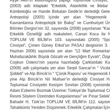
Ayşe Akın’ın editörlüğünü yaptığı Toplumsal Cinsiyet,
(2003) adlı kitaptaki “Erkeklik, Ataerkillik ve İktidar i
Kümbetoğlu ve Hande Birkalan Gedik’in derlediği Gel
Antropoloji (2005) içinde yer alan “Hegemonik Er
Kavramlarına Antropolojik bir Bakış” ve Cumhuriyet Ün
Bilimler Dergisi’nin 32. sayısında (2008) yayınlanan “Ka
Erkeklik Öznelliği adlı makaleleri, Canan Koca ile 
TOPLUM VE BİLİM’in 103. sayısındaki (2005) “Sp
Cinsiyet”, Çimen Güney Erkol’un PASAJ dergisinin 3. 
Haziran 2006) sayısında yer alan “12 Mart Romanlar
Muhafazakârlık: Büyük Gözaltı ve Gençliğim Eyvah”, Özg
Coşkun Üsterci’nin yayına hazırladığı Çarklardaki 
(2008) adlı çalışmada yer alan Serpil Sancar’ın “ Vic
Şiddeti” ve Alp Biricik’in “ ‘Çürük Raporu’ ve Hegemonik E
yine Alp Biricik’in Nil Mutluer’in derlediği Cinsiyet Ha
Toplumsal Cinsiyetin Kesişim Sınırları (2008) içerisind
Adam Ezberini Bozmak Üzerine: Türkiye’de Toplumsal Ci
Resmi Söylem Üzerinden Kurgulanması” ve Pınar Selek’in 
Bahadır H. Türk’ün TOPLUM VE BİLİM’in 112. sayısınd
Tahakkümü Yeniden Düşünmek: Erkeklik Çalışmaları İçin