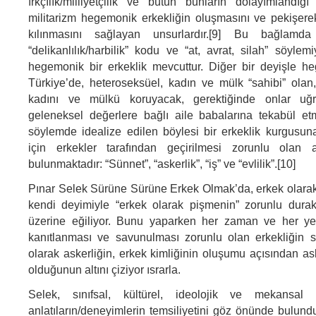
ırkçılık/milliyetçilik ve bütün bunların dolayımlandığ
militarizm hegemonik erkekliğin oluşmasını ve pekişere
kılınmasını sağlayan unsurlardır.[9] Bu bağlamd
“delikanlılık/harbilik” kodu ve “at, avrat, silah” söylem
hegemonik bir erkeklik mevcuttur. Diğer bir deyişle h
Türkiye’de, heteroseksüel, kadın ve mülk “sahibi” olan,
kadını ve mülkü koruyacak, gerektiğinde onlar uğ
geleneksel değerlere bağlı aile babalarına tekabül et
söylemde idealize edilen böylesi bir erkeklik kurgusun
için erkekler tarafından geçirilmesi zorunlu olan a
bulunmaktadır: “Sünnet”, “askerlik”, “iş” ve “evlilik”.[10]
Pınar Selek Sürüne Sürüne Erkek Olmak’da, erkek olara
kendi deyimiyle “erkek olarak pişmenin” zorunlu durak
üzerine eğiliyor. Bunu yaparken her zaman ve her yer
kanıtlanması ve savunulması zorunlu olan erkekliğin s
olarak askerliğin, erkek kimliğinin oluşumu açısından asl
olduğunun altını çiziyor ısrarla.
Selek, sınıfsal, kültürel, ideolojik ve mekansal 
anlatıların/deneyimlerin temsiliyetini göz önünde bulundu