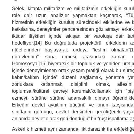
Selek, kitapta militarizm ve militarizmin erkekliğin kur
role dair uzun analizler yapmaktan kaçınarak, “Tür
hizmetinin erkekliğin kuruluş sürecindeki etkilerine ve 
katkılarına, deneyimler penceresinden göz atmayı; erkekl
iktidar ilişkileri içinde sıkışan bir varoluşa dair ta
hedefliyor.[14] Bu doğrultuda projektörü, erkeklerin 
ritüellerinden başlayarak orduya “teslim olmaları”[
görevlerinin” sona ermesi arasındaki zaman dil
Homososyal[16] hiyerarşik bir topluluk ve yeniden üreti
içinde deneyimlenen ortak yaşam pratiği olarak bu süreç,
kabın/kalıbın içinde” düzeni sağlamak, yönetme yet
zorluklara katlanmak, disiplinli olmak, ailesi
toplumsal/kültürel çevreyi korumak/kollamak için “pişt
ezmeyi, sürüne sürüne adam/akıllı olmayı öğrendikler
Erkeğin devlet aygıtının gücünü ve onun karşısınd
sınırlarını gördüğü, devlet dersinden geç(ilir)erek yaşa
anlamda devlet olarak geri döndüğü” bir “rüşt ispatlama a
Askerlik hizmeti aynı zamanda, iktidarsızlık ile erk(ekliğ