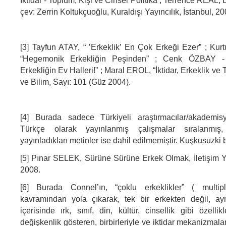
İktidar - Toplum, Kişi ve Cinsel Politika ; Terrence REAL,
çev: Zerrin Koltukçuoğlu, Kuraldışı Yayıncılık, İstanbul, 20
[3] Tayfun ATAY, “ ’Erkeklik’ En Çok Erkeği Ezer” ; Ku
“Hegemonik Erkekliğin Peşinden” ; Cenk ÖZBAY -
Erkekliğin Ev Halleri!” ; Maral EROL, “İktidar, Erkeklik ve 
ve Bilim, Sayı: 101 (Güz 2004).
[4] Burada sadece Türkiyeli araştırmacılar/akademisy
Türkçe olarak yayınlanmış çalışmalar sıralanmış
yayınladıkları metinler ise dahil edilmemiştir. Kuşkusuzki b
[5] Pınar SELEK, Sürüne Sürüne Erkek Olmak, İletişim Yay
2008.
[6] Burada Connel’ın, “çoklu erkeklikler” ( multipl
kavramından yola çıkarak, tek bir erkekten değil, ayn
içerisinde ırk, sınıf, din, kültür, cinsellik gibi özelli
değişkenlik gösteren, birbirleriyle ve iktidar mekanizmaları i