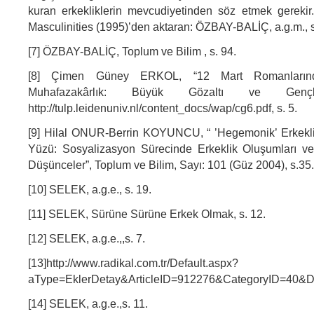
kuran erkekliklerin mevcudiyetinden söz etmek gerek
Masculinities (1995)’den aktaran: ÖZBAY-BALİÇ, a.g.m., s
[7] ÖZBAY-BALİÇ, Toplum ve Bilim , s. 94.
[8] Çimen Güney ERKOL, “12 Mart Romanlarınd
Muhafazakârlık: Büyük Gözaltı ve Gençl
http://tulp.leidenuniv.nl/content_docs/wap/cg6.pdf, s. 5.
[9] Hilal ONUR-Berrin KOYUNCU, “ ’Hegemonik’ Erkek
Yüzü: Sosyalizasyon Sürecinde Erkeklik Oluşumları ve 
Düşünceler”, Toplum ve Bilim, Sayı: 101 (Güz 2004), s.35.
[10] SELEK, a.g.e., s. 19.
[11] SELEK, Sürüne Sürüne Erkek Olmak, s. 12.
[12] SELEK, a.g.e.,,s. 7.
[13]http://www.radikal.com.tr/Default.aspx?
aType=EklerDetay&ArticleID=912276&CategoryID=40&D
[14] SELEK, a.g.e.,s. 11.