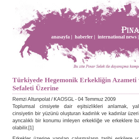
anasayfa |
haberler |
international news |
Türkiyede Hegemonik Erkekliğin Azameti 
Sefaleti Üzerine
Remzi Altunpolat / KAOSGL - 04 Temmuz 2009
Toplumsal cinsiyete dair eşitsizlikleri anlamak, ya
cinsiyetin bir yüzünü oluşturan kadınlık ve kadınlar üze
ayrıcalıklı bir konumu imleyen erkekliğe ve erkeklere
olabilir.[1]
Erkekler üzerine yapılan çalışmaların tarihi eskilere