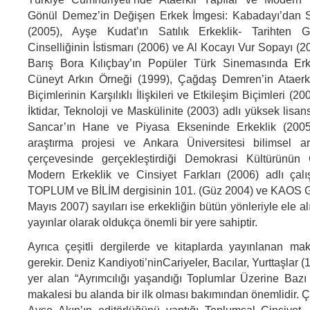
Gönül Demez’in Değişen Erkek İmgesi: Kabadayı’dan S
(2005), Ayşe Kudat’ın Satılık Erkeklik- Tarihten
Cinselliğinin İstismarı (2006) ve Al Kocayı Vur Sopayı (200
Barış Bora Kılıçbay’ın Popüler Türk Sinemasında Er
Cüneyt Arkın Örneği (1999), Çağdaş Demren’in Ataerkki
Biçimlerinin Karşılıklı İlişkileri ve Etkileşim Biçimleri (2
İktidar, Teknoloji ve Maskülinite (2003) adlı yüksek lisans
Sancar’ın Hane ve Piyasa Ekseninde Erkeklik (200
araştırma projesi ve Ankara Üniversitesi bilimsel ara
çerçevesinde gerçekleştirdiği Demokrasi Kültürünün 
Modern Erkeklik ve Cinsiyet Farkları (2006) adlı çalı
TOPLUM ve BİLİM dergisinin 101. (Güz 2004) ve KAOS GL
Mayıs 2007) sayıları ise erkekliğin bütün yönleriyle ele al
yayınlar olarak oldukça önemli bir yere sahiptir.
Ayrıca çeşitli dergilerde ve kitaplarda yayınlanan mak
gerekir. Deniz Kandiyoti’ninCariyeler, Bacılar, Yurttaşlar (
yer alan “Ayrımcılığı yaşandığı Toplumlar Üzerine Bazı
makalesi bu alanda bir ilk olması bakımından önemlidir.