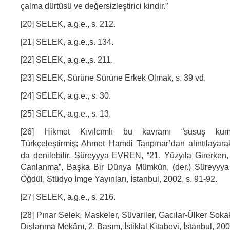
çalma dürtüsü ve değersizleştirici kindir.”
[20] SELEK, a.g.e., s. 212.
[21] SELEK, a.g.e.,s. 134.
[22] SELEK, a.g.e.,s. 211.
[23] SELEK, Sürüne Sürüne Erkek Olmak, s. 39 vd.
[24] SELEK, a.g.e., s. 30.
[25] SELEK, a.g.e., s. 13.
[26] Hikmet Kıvılcımlı bu kavramı “susuş kum
Türkçeleştirmiş; Ahmet Hamdi Tanpınar’dan alıntılayarak
da denilebilir. Süreyyya EVREN, “21. Yüzyıla Girerken
Canlanma”, Başka Bir Dünya Mümkün, (der.) Süreyyya
Öğdül, Stüdyo İmge Yayınları, İstanbul, 2002, s. 91-92.
[27] SELEK, a.g.e., s. 216.
[28] Pınar Selek, Maskeler, Süvariler, Gacılar-Ülker Sokak
Dışlanma Mekânı, 2. Basım, İstiklal Kitabevi, İstanbul, 200