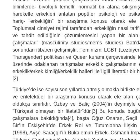
bilimlerde- biyolojik temelli, normatif bir alana sıkışm
hareketle erkekleri anlatan popüler psikoloji ve psika
hariç- “erkekliğin” bir araştırma konusu olarak ele a
Toplumsal cinsiyet rejimi tarafından erkekliğin nasıl tarif
ve tahdit edildiğinin çözümlemesini yapan bir alan 
çalışmaları” (masculinity studies/men’s studies) Batı’da
sonundan itibaren gelişmiştir. Feminizm, LGBT (Lezbiyen
Transgender) politikası ve Queer kuramı çerçevesinde t
üzerinde odaklanan tartışmalar erkeklik çalışmalarını
erkeklik/erkek kimliği/erkeklik halleri ile ilgili literatür bir 
[2]
Türkiye’de ise sayısı son yıllarda artmış olmakla birlikte 
ve entelektüel bir araştırma konusu olarak ele alan ça
oldukça sınırlıdır. Özbay ve Baliç (2004)’in deyimiyle 
“Türkçesi olmayan bir litetatür”dür.[3] Bu konuda bug
çalışmalara bakıldığında[4], başta Oğuz Onaran, Seçil 
Bir’in Eskişehir’de Erkek Rol ve Tutumlarına İlişkin 
(1998), Ayşe Saraçgil’in Bukalemun Erkek- Osmanlı İmp
Türkiye Cumhuriyeti’nde Ataerkil Yapılar ve Modern 