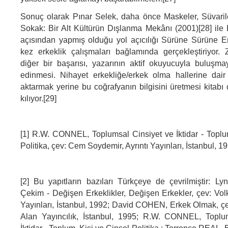
Sonuç olarak Pınar Selek, daha önce Maskeler, Süvarile
Sokak: Bir Alt Kültürün Dışlanma Mekânı (2001)[28] ile
açısından yapmış olduğu yol açıcılığı Sürüne Sürüne E
kez erkeklik çalışmaları bağlamında gerçekleştiriyor.
diğer bir başarısı, yazarının aktif okuyucuyla buluşma
edinmesi. Nihayet erkekliğe/erkek olma hallerine dair 
aktarmak yerine bu coğrafyanın bilgisini üretmesi kitabı
kılıyor.[29]
[1] R.W. CONNEL, Toplumsal Cinsiyet ve İktidar - Toplu
Politika, çev: Cem Soydemir, Ayrıntı Yayınları, İstanbul, 1
[2] Bu yapıtların bazıları Türkçeye de çevrilmiştir: 
Çekim - Değişen Erkeklikler, Değişen Erkekler, çev: Volk
Yayınları, İstanbul, 1992; David COHEN, Erkek Olmak, ç
Alan Yayıncılık, İstanbul, 1995; R.W. CONNEL, Toplu