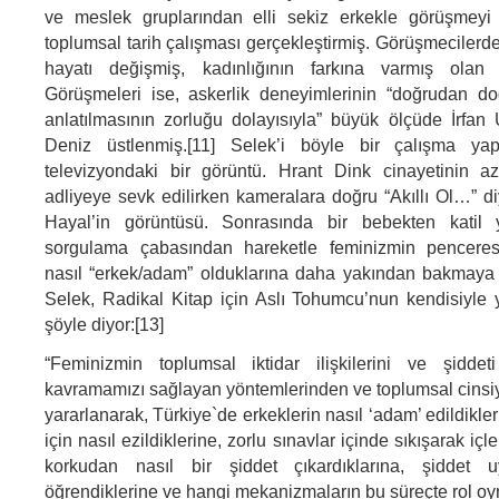
ve meslek gruplarından elli sekiz erkekle görüşmeyi 
toplumsal tarih çalışması gerçekleştirmiş. Görüşmecilerd
hayatı değişmiş, kadınlığının farkına varmış olan 
Görüşmeleri ise, askerlik deneyimlerinin “doğrudan do
anlatılmasının zorluğu dolayısıyla” büyük ölçüde İrfa
Deniz üstlenmiş.[11] Selek’i böyle bir çalışma ya
televizyondaki bir görüntü. Hrant Dink cinayetinin azm
adliyeye sevk edilirken kameralara doğru “Akıllı Ol…” d
Hayal’in görüntüsü. Sonrasında bir bebekten katil y
sorgulama çabasından hareketle feminizmin penceres
nasıl “erkek/adam” olduklarına daha yakından bakmaya 
Selek, Radikal Kitap için Aslı Tohumcu’nun kendisiyle y
şöyle diyor:[13]
“Feminizmin toplumsal iktidar ilişkilerini ve şiddeti
kavramamızı sağlayan yöntemlerinden ve toplumsal cinsiy
yararlanarak, Türkiye`de erkeklerin nasıl ‘adam’ edildikl
için nasıl ezildiklerine, zorlu sınavlar içinde sıkışarak içl
korkudan nasıl bir şiddet çıkardıklarına, şiddet u
öğrendiklerine ve hangi mekanizmaların bu süreçte rol oy