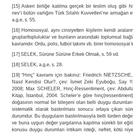
[15] Askeri birliğe katılma gerçek bir teslim oluş gibi hi
nev’i bütün varlığını Türk Silahlı Kuvvetleri’ne armağan
a.g.e, s. 55.
[16] Homososyal, aynı cinsiyetten kişilerin kendi araları
gruplar/topluluklar ve bunların arasındaki toplumsal bağl
kavramdır. Ordu, polis, futbol takımı vb. birer homososyal t
[17] SELEK, Sürüne Sürüne Erkek Olmak, s. 59 vd.
[18] SELEK, a.g.e, s. 28.
[19] “Hınç” kavramı için bakınız: Friedrich NİETZSCHE
Nasıl Kendisi Olur?, çev: İsmet Zeki Eyuboğu, Say Yay
2008; Max SCHELER, Hınç-Ressentiment, çev: Abdulla
Kitap, İstanbul, 2004. Scheler’e göre hınç(ressentiment
doğasının normal bir bileşeni olan belli duygu durumları
sistematik olarak bastırılması sonucu ortaya çıkan sür
durumdur. Bu duyguların bastırılmasıyla belli türden değ
ve buna uygun değer yargılarına kapılma sürekli bir eğili
konusu duygu durumları intikam isteği, nefret, kötü niyet