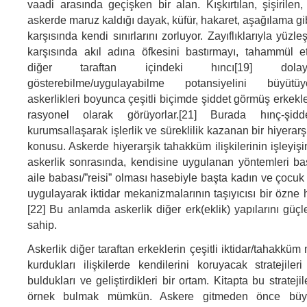
vaadi arasında geçişken bir alan. Kışkırtılan, şişirilen,
askerde maruz kaldığı dayak, küfür, hakaret, aşağılama gibi
karşısında kendi sınırlarını zorluyor. Zayıflıklarıyla yüzle
karşısında akıl adına öfkesini bastırmayı, tahammül e
diğer taraftan içindeki hıncı[19] dolayı
gösterebilme/uygulayabilme potansiyelini büyütü
askerlikleri boyunca çeşitli biçimde şiddet görmüş erkek
rasyonel olarak görüyorlar.[21] Burada hınç-şid
kurumsallaşarak işlerlik ve süreklilik kazanan bir hiyerarşi
konusu. Askerde hiyerarşik tahakküm ilişkilerinin işleyiş
askerlik sonrasında, kendisine uygulanan yöntemleri ba
aile babası/”reisi” olması hasebiyle başta kadın ve çocu
uygulayarak iktidar mekanizmalarının taşıyıcısı bir özne
[22] Bu anlamda askerlik diğer erk(eklik) yapılarını güçl
sahip.
Askerlik diğer taraftan erkeklerin çeşitli iktidar/tahakküm
kurdukları ilişkilerde kendilerini koruyacak stratejile
buldukları ve geliştirdikleri bir ortam. Kitapta bu stratejil
örnek bulmak mümkün. Askere gitmeden önce büyük