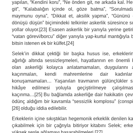
yapılan, “Kendini koru”, “Ne önden git, ne arkada kal. H
git”, “Kalabalığın içinde ol, göze batma”, “Sorulm
maymunu oyna”, “Dikkat et, aksilik yapma”, “Gününü
dönüşü düşün” biçimindeki telkinler askerlik süresince s
yollar oluyor.[23] Esasen askerlik bir yanıyla yerine getir
“vatan görevi/borcu” diğer yanıyla yap-kurtul mantığıyla
bitsin istenen ek bir külfet.[24]
Selek’in dikkat çektiği bir başka husus ise, erkeklerin
ağırlığı altında sessizleşmeleri, hayatlarının en önemli 
olan askerliği kolayca anlatamamaları, duygularını
kaçınmaları, kendi mahremlerine dair kadınl
konuşamamaları… Yaşanılan travmanın gülünçlükler sil
hikâye edilmesi yoluyla geçiştirilmeye çalışılma
kaçınma…[25] Bu bağlamda askerliğe dair hakikatin çev
ödünç aldığım bir kavramla “sessizlik komplosu” (conspir
[26] olduğu iddia edilebilir.
Erkeklerin içine sıkıştıkları hegemonik erkeklik denilen ka
çıkabilmek için bir çağrıyla bitiriyor kitabını Selek; erk
yüksek sesle ağlamayı başarabilmeleri.[27]