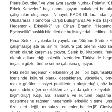
Pierre Bourdieu” ve yine aynı sayıda Nurhak Polat’ın “C
Erkek Kahveleri” başlıklarını taşıyan makaleleri bu ala
çalışmaları oluşturuyor. Nihayet, KAOS GL tarafından ger
Uluslararası Homofobi Karşıtı Buluşma”da Ali Rıza Taşka
Hegemonik Erkeklik?” ve Cihan Ertan’ın “Hegemo
Eşcinsellik” başlıklı bildirileri de bu listeye dahil edilmelidi
Pınar Selek’in yakınlarda yayınlanan “Sürüne Sürüne E
çalışması[5] işte bu sınırlı literatüre çok önemli katkı s
örnek olarak karşımıza çıkıyor. Selek bu kitabında, “erk
olarak adlandırdığı askerlik üzerinden Türkiye’de heg
inşasını gözler önüne serme çabasına girişiyor.
Peki nedir hegemonik erkeklik?[6] Belli bir toplumsal/k
içerisinde kültürel olarak desteklenen, yüceltilen, ör
mazur görülen cinsiyet pratiklerinin oluşturduğu, söz
içerisindeki diğer erkeklikleri az ya da çok etkileyebil
biçimidir.[7] Koşullara, zamana ve kültürel bağlama g
göstermesine rağmen, hegemonik erkekliğin temel unsu
özellikleri değil, muhafaza edilenler belirler.[8] Cinsiy